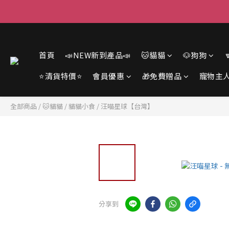
首頁
📣NEW新到產品📣
🐱貓貓
🐶狗狗
⭐清貨特價⭐
會員優惠
🎁免費贈品
寵物主
全部商品
/
🐱貓貓
/
貓貓小食
/
汪喵星球【台灣】
分享到