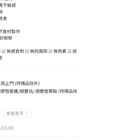
胃不敏感
險
挑食
天然食材製作
完好新鮮
 ☑ 無誘食劑 ☑ 無防腐劑 ☑ 無色素 ☑ 經
過
貨上門 (特價品除外)
便智能櫃/順豐站/ 順豐營業點 (特價品除
查看更多
18.00