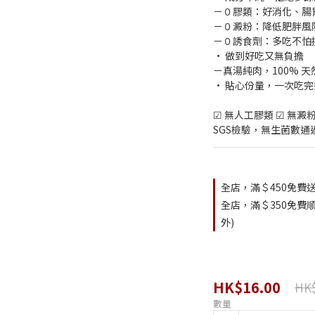
－０膠類：好消化、腸
－０澱粉：降低肥胖風
－０誘食劑：多吃不怕
• 做到好吃又無負擔
－真湯純肉，100% 
• 貼心份量，一次吃
☑ 無人工膠類 ☑ 無澱粉
SGS檢驗，無生菌數通
全店，滿＄450免費送
全店，滿＄350免費順
外)
HK$16.00
HK$
數量