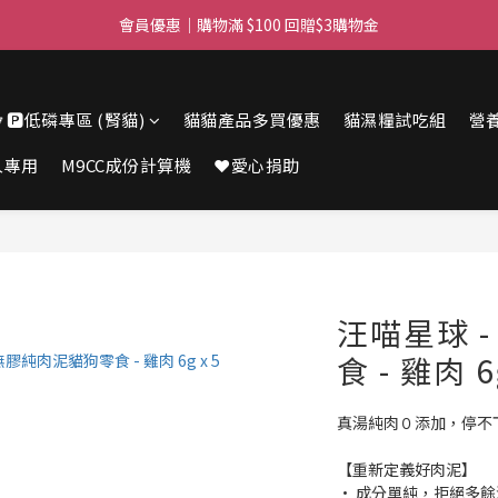
滿$450免費送貨上門 I 滿$350免運 順豐自取
會員優惠｜購物滿 $100 回贈$3購物金
滿$450免費送貨上門 I 滿$350免運 順豐自取
🔽🅿️低磷專區 (腎貓)
貓貓產品多買優惠
貓濕糧試吃組
營
人專用
M9CC成份計算機
❤️愛心捐助
汪喵星球 
食 - 雞肉 6
真湯純肉０添加，停不
【重新定義好肉泥】
• 成分單純，拒絕多