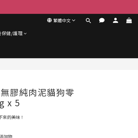
繁體中文
養保健/護理
立即購買
- 無膠純肉泥貓狗零
g x 5
下來的美味！
餘添加物