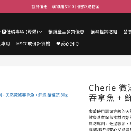
滿$450免費送貨上門 I 滿$350免運 順豐自取
滿$450免費送貨上門 I 滿$350免運 順豐自取
🔽🅿️低磷專區 (腎貓)
貓貓產品多買優惠
貓濕糧試吃組
營
人專用
M9CC成份計算機
❤️愛心捐助
Cherie
吞拿魚 + 
奢華使用壽司等級的天
健康蒸煮保留食材原始
無防腐劑，低過敏源，
讓貓咪吃得安心又能適