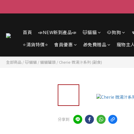
首頁
📣NEW新到產品📣
🐱貓貓
🐶狗狗
⭐清貨特價⭐
會員優惠
🎁免費贈品
寵物主
全部商品
/
🐱貓貓
/
貓貓罐頭
/
Cherie 微湯汁系列 (副食)
分享到