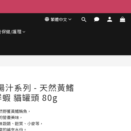
繁體中文
養保健/護理
立即購買
 微湯汁系列 - 天然黃鰭
鮮蝦 貓罐頭 80g
然野獲黃鰭鮪魚， 
的營養美味，
無穀類、麩質、小麥等，
當的補充水份。