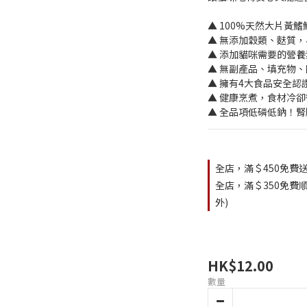
▲ 100%天然大片黃
▲ 無添加穀類、麩質
▲ 添加貓咪需要的營
▲ 無副產品、填充物
▲ 擁有4大食品安全認
▲ 健康烹煮，食材冷
▲ 全品項低磷低鈉！
全店，滿＄450免費送
全店，滿＄350免費順
外)
HK$12.00
數量