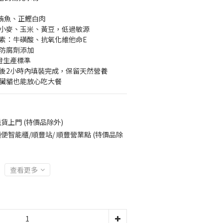
鰭鮪魚、正鰹白肉
，小麥、玉米、黃豆，低過敏源
養素：牛磺酸、抗氧化維他命E
、防腐劑添加
證生產標準
卻後2小時內填裝完成，保留天然營養
腎臟貓也能放心吃大餐
貨上門 (特價品除外)
便智能櫃/順豐站/ 順豐營業點 (特價品除
查看更多