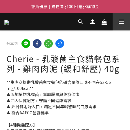
滿$450免費送貨上門 I 滿$350免運 順豐自取
會員優惠｜購物滿 $100 回贈$3購物金
滿$450免費送貨上門 I 滿$350免運 順豐自取
分享到
Cherie - 乳酸菌主食貓餐包系
列 - 雞肉肉泥 (緩和舒壓) 40g
**生產商提供乳酸菌主食餐包的磷含量依口味不同在52-56 
mg/100kcal**
▲添加植物乳桿菌，幫助腸胃與免疫健康 
▲四大保健配方，守護不同健康需求
▲ 綿滑質地好入口，滿足不同年齡貓咪的口感需求
▲ 符合AAFCO營養標準 
【4種機能配方】