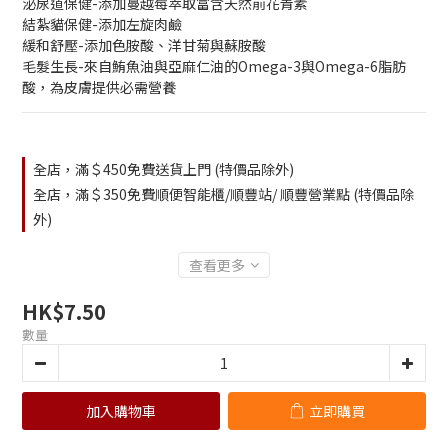
泌尿道保健-添加蔓越莓萃取富含天然前花青素
結紮貓保健-添加左旋肉鹼
緩和舒壓-添加色胺酸、洋甘菊與蘇胺酸
毛髮生長-來自鮪魚油與亞麻仁油的Omega-3與Omega-6脂肪
酸，為皮膚提供必需營養
全店，滿＄450免費送貨上門 (特價品除外)
全店，滿＄350免費順便智能櫃/順豐站/ 順豐營業點 (特價品除
外)
查看更多
HK$7.50
數量
加入購物車
立即購買