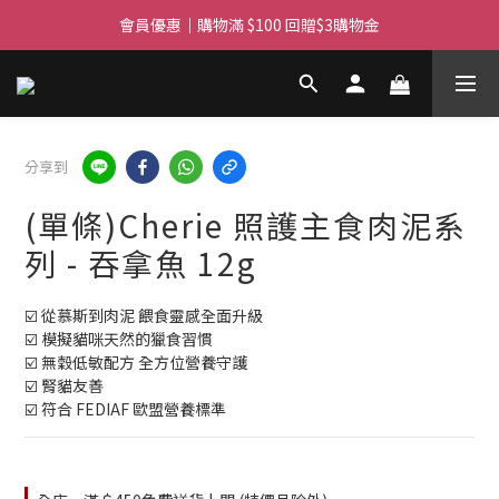
滿$450免費送貨上門 I 滿$350免運 順豐自取
會員優惠｜購物滿 $100 回贈$3購物金
滿$450免費送貨上門 I 滿$350免運 順豐自取
分享到
(單條)Cherie 照護主食肉泥系
列 - 吞拿魚 12g
☑️ 從慕斯到肉泥 餵食靈感全面升級
☑️ 模擬貓咪天然的獵食習慣
☑️ 無穀低敏配方 全方位營養守護
☑️ 腎貓友善
☑️ 符合 FEDIAF 歐盟營養標準