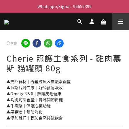
滿$450免費送貨上門 I 滿$350免運 順豐自取
Whatsapp/Signal : 96659399
會員優惠｜購物滿 $100 回贈$3購物金
滿$450免費送貨上門 I 滿$350免運 順豐自取
分享到
Cherie 照護主食系列 - 雞肉慕
斯 貓罐頭 80g
▲天然食材｜野獲鮪魚＆無激素雞隻
▲慕斯絲滑口感｜好舔食易吸收
▲Omega3＆6｜照護皮毛健康
▲均衡鈣磷含量｜骨骼關節保健
▲牛磺酸｜保護心臟功能
▲果寡糖｜幫助消化
▲添加雞肝｜模仿自然狩獵飲食