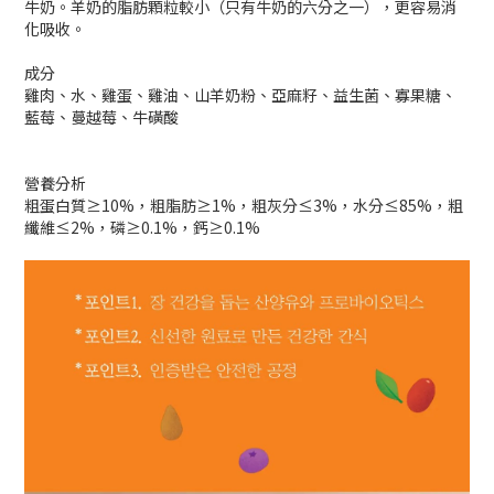
牛奶。羊奶的脂肪顆粒較小（只有牛奶的六分之一），更容易消
化吸收。
成分
雞肉、水、雞蛋、雞油、山羊奶粉、亞麻籽、益生菌、寡果糖、
藍莓、蔓越莓、牛磺酸
營養分析
粗蛋白質≥10%，粗脂肪≥1%，粗灰分≤3%，水分≤85%，粗
纖維≤2%，磷≥0.1%，鈣≥0.1%