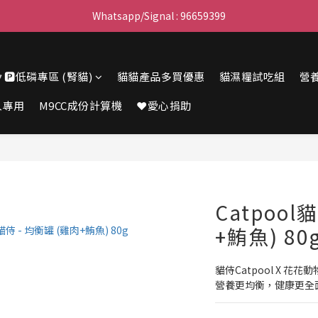
滿$450免費送貨上門 I 滿$350免運 順豐自取
Whatsapp/Signal : 96659399
會員優惠｜購物滿 $100 回贈$3購物金
🔽🅿️低磷專區 (腎貓)
貓貓產品多買優惠
貓濕糧試吃組
營
滿$450免費送貨上門 I 滿$350免運 順豐自取
人專用
M9CC成份計算機
❤️愛心捐助
Catpool
+鮪魚) 80
貓侍Catpool X 花
營養更均衡，健康更全