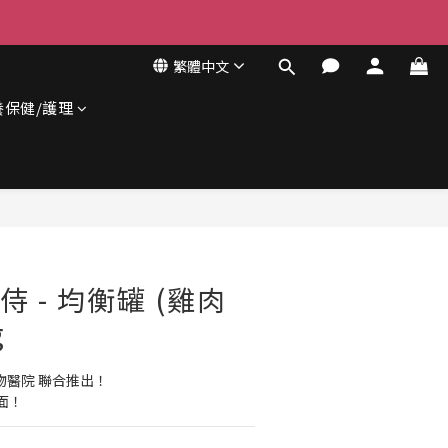
繁體中文
養保健/護理
立即購買
貓侍 - 均衡罐 (雞肉
g
花動物醫院 聯合推出！
面！