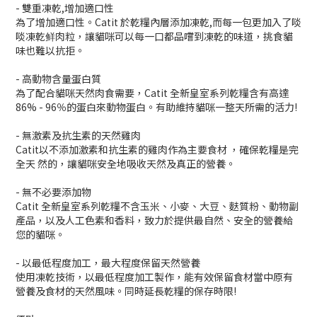
- 雙重凍乾,增加適口性
為了增加適口性。Catit 於乾糧內層添加凍乾,而每一包更加入了啖
啖凍乾鲜肉粒，讓貓咪可以每一口都品嚐到凍乾的味道，挑食貓
味也難以抗拒。
- 高動物含量蛋白質
為了配合貓咪天然肉食需要，Catit 全新皇室系列乾糧含有高達
86% - 96％的蛋白來動物蛋白。有助維持貓咪一整天所需的活力!
- 無激素及抗生素的天然雞肉
Catit以不添加激素和抗生素的雞肉作為主要食材 ，確保乾糧是完
全天 然的，讓貓咪安全地吸收天然及真正的營養。
- 無不必要添加物
Catit 全新皇室系列乾糧不含玉米、小麥、大豆、麩質粉、動物副
產品，以及人工色素和香料，致力於提供最自然、安全的營養給
您的貓咪。
- 以最低程度加工，最大程度保留天然營養
使用凍乾技術，以最低程度加工製作，能有效保留食材當中原有
營養及食材的天然風味。同時延長乾糧的保存時限!