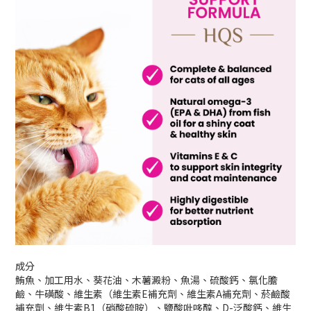
成分
鮪魚、加工用水、葵花油、木薯澱粉、魚湯、硫酸鈣、氯化膽
鹼、牛磺酸、維生素（維生素E補充劑、維生素A補充劑、菸鹼酸
補充劑、維生素B1（硝酸硫胺）、鹽酸吡哆醇、D-泛酸鈣、維生