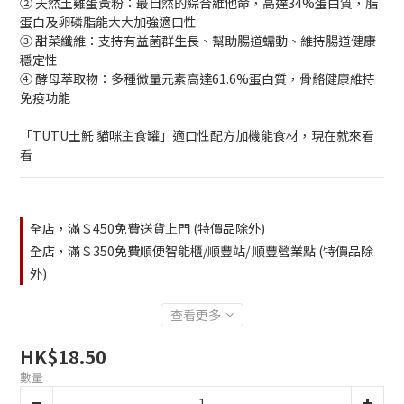
➁ 天然土雞蛋黃粉：最自然的綜合維他命，高達34%蛋白質，脂
蛋白及卵磷脂能大大加強適口性 
➂ 甜菜纖維：支持有益菌群生長、幫助腸道蠕動、維持腸道健康
穩定性 
④ 酵母萃取物：多種微量元素高達61.6%蛋白質，骨骼健康維持
免疫功能
「TUTU土魠 貓咪主食罐」適口性配方加機能食材，現在就來看
看
全店，滿＄450免費送貨上門 (特價品除外)
全店，滿＄350免費順便智能櫃/順豐站/ 順豐營業點 (特價品除
外)
查看更多
HK$18.50
數量