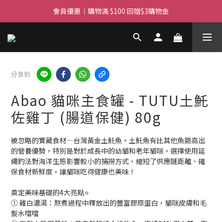
滿$450免費送貨上門 I 滿$350免運 順豐自取
滿$450免費送貨上門 I 滿$350免運 順豐自取
分享到
Abao 貓咪主食罐 - TUTU土魠
佐雞丁 (腸道保健) 80g
被忽略的寶藏食材—台灣黃金土魠魚。土魠魚有比其他魚類高出
的營養優勢，特別是對於成長中的幼貓和老年貓咪，選擇使用延
繩釣法對海洋生態影響較小的捕撈方式，縮短了供應鏈距離、確
保食材新鮮度，讓貓咪吃得健康也美味！
奠定美味基礎的4大亮點⭐
➀ 雞白濃湯：熬煮過程中釋放出的豐富膠原蛋白，貓咪皮膚和毛
髮水噹噹 