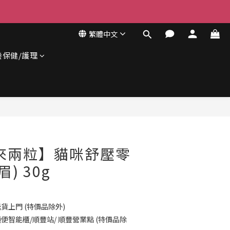
繁體中文
養保健/護理
立即購買
 【來兩粒】貓咪舒壓零
) 30g
貨上門 (特價品除外)
便智能櫃/順豐站/ 順豐營業點 (特價品除