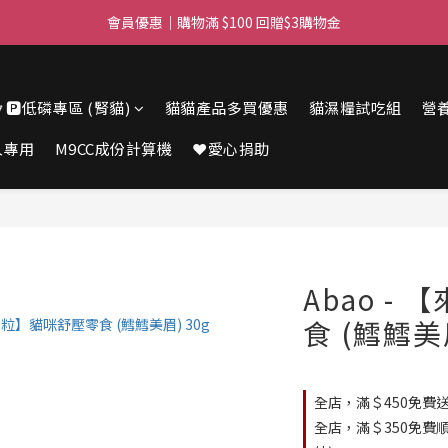
滿$450免費送貨上門 I 滿$350免運 順豐自取
會員優惠｜購物滿 $100 回贈$3購物金
滿$450免費送貨上門 I 滿$350免運 順豐自取
🔽🅿️低磷專區 (腎貓)
貓貓產品多買優惠
貓濕糧試吃組
營
人專用
M9CC成份計算機
❤️愛心捐助
Abao -
食 (鱈鱈美眉
全店，滿＄450免費送
全店，滿＄350免費順