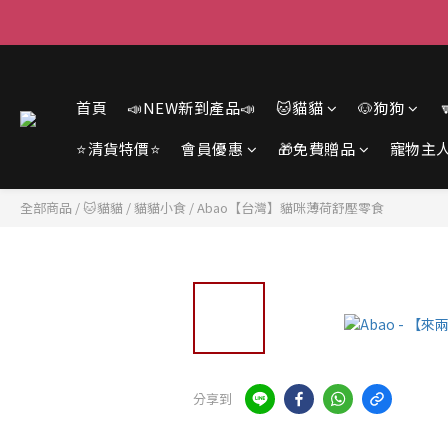
首頁
📣NEW新到產品📣
🐱貓貓
🐶狗狗
⭐清貨特價⭐
會員優惠
🎁免費贈品
寵物主
全部商品
/
🐱貓貓
/
貓貓小食
/
Abao【台灣】貓咪薄荷舒壓零食
分享到