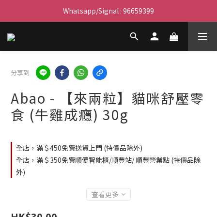
滿$450免費送貨上門 I 滿$350免運 順豐自取
Whatsapp/Signal : 96659399
會員優惠｜購物滿 $100 回贈$3購物金
滿$450免費送貨上門 I 滿$350免運 順豐自取
分享到
Abao - 【來兩粒】貓咪舒壓零
食 (牛雞成癮) 30g
全店，滿＄450免費送貨上門 (特價品除外)
全店，滿＄350免費順便智能櫃/順豐站/ 順豐營業點 (特價品除
外)
查看更多
HK$30.00