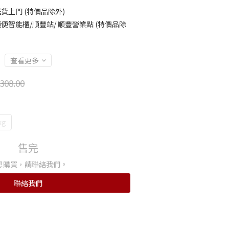
貨上門 (特價品除外)
便智能櫃/順豐站/ 順豐營業點 (特價品除
查看更多
308.00
kg
售完
想購買，請聯絡我們。
聯絡我們