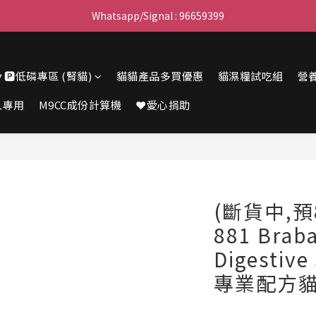
滿$450免費送貨上門 I 滿$350免運 順豐自取
Whatsapp/Signal : 96659399
會員優惠｜購物滿 $100 回贈$3購物金
🔽🅿️低磷專區 (腎貓)
貓貓產品多買優惠
貓濕糧試吃組
營
滿$450免費送貨上門 I 滿$350免運 順豐自取
人專用
M9CC成份計算機
❤️愛心捐助
(斷貨中,預
881 Bra
Digestiv
專業配方貓糧