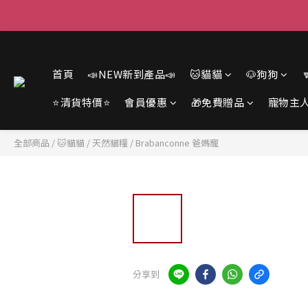
首頁
📣NEW新到產品📣
🐱貓貓
🐶狗狗
⭐清貨特價⭐
會員優惠
🎁免費贈品
寵物主
全部商品
/
🐱貓貓
/
天然貓糧
/
Brabanconne 爸媽寵
分享到