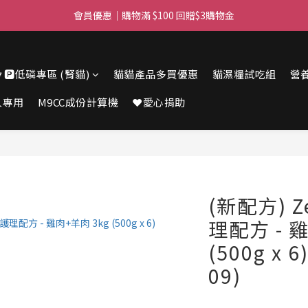
會員優惠｜購物滿 $100 回贈$3購物金
滿$450免費送貨上門 I 滿$350免運 順豐自取
滿$450免費送貨上門 I 滿$350免運 順豐自取
🔽🅿️低磷專區 (腎貓)
貓貓產品多買優惠
貓濕糧試吃組
營
人專用
M9CC成份計算機
❤️愛心捐助
(新配方) 
理配方 - 
(500g x 6
09)