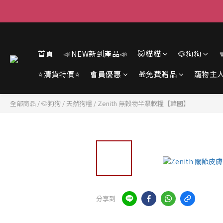
首頁
📣NEW新到產品📣
🐱貓貓
🐶狗狗
⭐清貨特價⭐
會員優惠
🎁免費贈品
寵物主
全部商品
/
🐶狗狗
/
天然狗糧
/
Zenith 無穀物半濕軟糧【韓國】
分享到