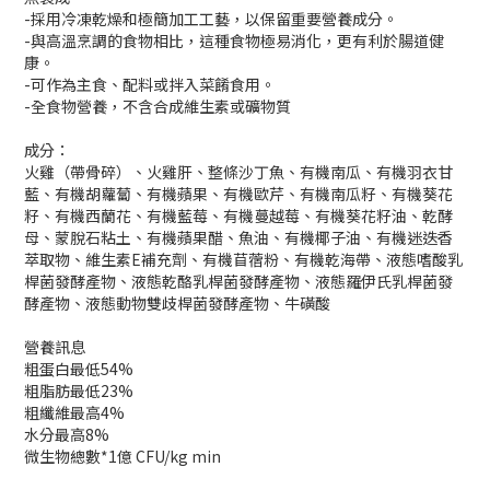
-採用冷凍乾燥和極簡加工工藝，以保留重要營養成分。
-與高溫烹調的食物相比，這種食物極易消化，更有利於腸道健
康。
-可作為主食、配料或拌入菜餚食用。
-全食物營養，不含合成維生素或礦物質
成分：
火雞（帶骨碎）、火雞肝、整條沙丁魚、有機南瓜、有機羽衣甘
藍、有機胡蘿蔔、有機蘋果、有機歐芹、有機南瓜籽、有機葵花
籽、有機西蘭花、有機藍莓、有機蔓越莓、有機葵花籽油、乾酵
母、蒙脫石粘土、有機蘋果醋、魚油、有機椰子油、有機迷迭香
萃取物、維生素E補充劑、有機苜蓿粉、有機乾海帶、液態嗜酸乳
桿菌發酵產物、液態乾酪乳桿菌發酵產物、液態羅伊氏乳桿菌發
酵產物、液態動物雙歧桿菌發酵產物、牛磺酸
營養訊息
粗蛋白最低54%
粗脂肪最低23%
粗纖維最高4%
水分最高8%
微生物總數*1億 CFU/kg min