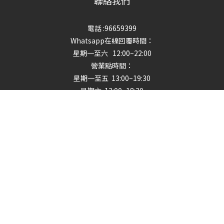
聯絡我們
電話 :96659399
Whatsapp在線回覆時間：
星期一至六 12:00~22:00
營業點時間：
星期一至五 13:00~19:30
立即購買
星期六 13:00~18:30
星期日及公眾假期 【休息】
地址
:火炭㘭背灣街14-24號金豪工業大厦2期14樓S室
繁體中文