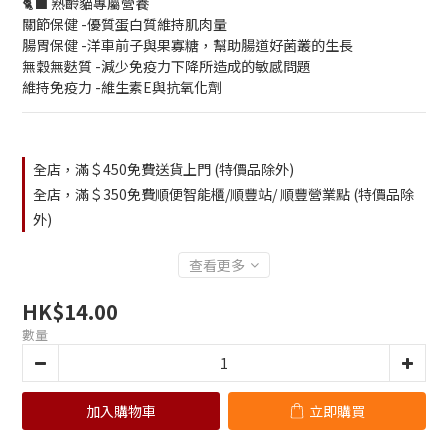
🐈‍⬛ 熟齡貓專屬營養
關節保健 -優質蛋白質維持肌肉量
腸胃保健 -洋車前子與果寡糖，幫助腸道好菌叢的生長
無穀無麩質 -減少免疫力下降所造成的敏感問題
維持免疫力 -維生素E與抗氧化劑
全店，滿＄450免費送貨上門 (特價品除外)
全店，滿＄350免費順便智能櫃/順豐站/ 順豐營業點 (特價品除
外)
查看更多
HK$14.00
數量
加入購物車
立即購買