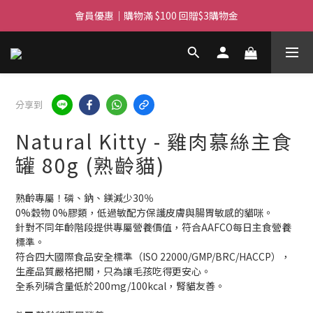
滿$450免費送貨上門 I 滿$350免運 順豐自取
會員優惠｜購物滿 $100 回贈$3購物金
滿$450免費送貨上門 I 滿$350免運 順豐自取
分享到
Natural Kitty - 雞肉慕絲主食
罐 80g (熟齡貓)
熟齡專屬！磷、鈉、鎂減少30％
0%穀物 0%膠類，低過敏配方保護皮膚與腸胃敏感的貓咪。
針對不同年齡階段提供專屬營養價值，符合AAFCO每日主食營養
標準。
符合四大國際食品安全標準（ISO 22000/GMP/BRC/HACCP），
生產品質嚴格把關，只為讓毛孩吃得更安心。
全系列磷含量低於200mg/100kcal，腎貓友善。