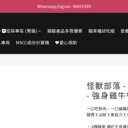
滿$450免費送貨上門 I 滿$350免運 順豐自取
Whatsapp/Signal : 96659399
會員優惠｜購物滿 $100 回贈$3購物金
🔽🅿️低磷專區 (腎貓)
貓貓產品多買優惠
貓濕糧試吃組
營
滿$450免費送貨上門 I 滿$350免運 順豐自取
人專用
M9CC成份計算機
❤️愛心捐助
怪獸部落 
- 強身雞牛
一口吃鮮肉，一口補機
腸胃 X 泌尿 X 免疫力 X
• 4種機能 邊吃主食邊