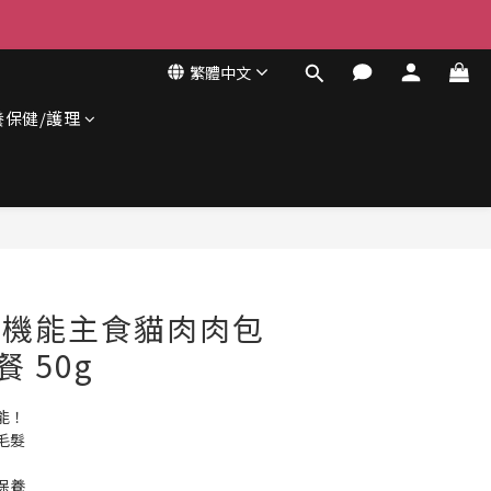
繁體中文
養保健/護理
立即購買
- 機能主食貓肉肉包
餐 50g
能！
 毛髮
保養