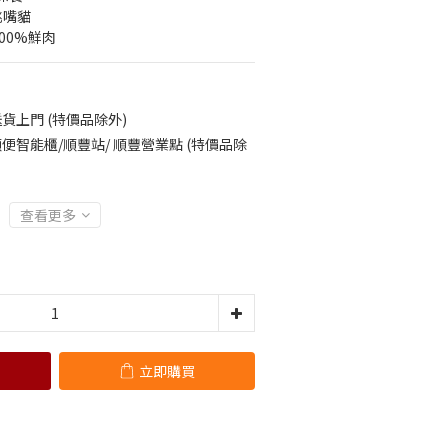
挑嘴貓
100%鮮肉
貨上門 (特價品除外)
便智能櫃/順豐站/ 順豐營業點 (特價品除
查看更多
立即購買