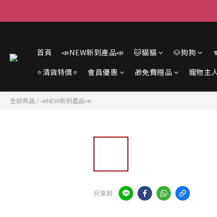
首頁
📣NEW新到產品📣
🐱貓貓
🐶狗狗
⭐清貨特價⭐
會員優惠
🎁免費贈品
寵物主
全部商品
/
📣NEW新到產品📣
分享到