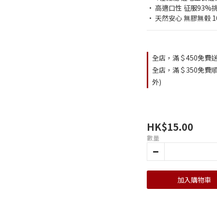
• 高適口性 征服93%
• 天然安心 無膠無榖 
全店，滿＄450免費送
全店，滿＄350免費順
外)
HK$15.00
數量
加入購物車