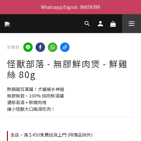
滿$450免費送貨上門 I 滿$350免運 順豐自取
Whatsapp/Signal : 96659399
會員優惠｜購物滿 $100 回贈$3購物金
滿$450免費送貨上門 I 滿$350免運 順豐自取
分享到
怪獸部落 - 無膠鮮肉煲 - 鮮雞
絲 80g
熱銷破百萬罐！犬貓補水神器
無膠無穀，100% 純肉鮮湯罐
濃郁高湯＋鮮嫩肉塊
讓小怪獸大口喝湯吃肉！
全店，滿＄450免費送貨上門 (特價品除外)