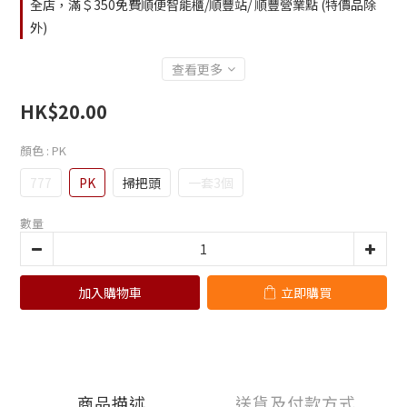
全店，滿＄350免費順便智能櫃/順豐站/ 順豐營業點 (特價品除
外)
查看更多
HK$20.00
顏色
: PK
777
PK
掃把頭
一套3個
數量
加入購物車
立即購買
商品描述
送貨及付款方式