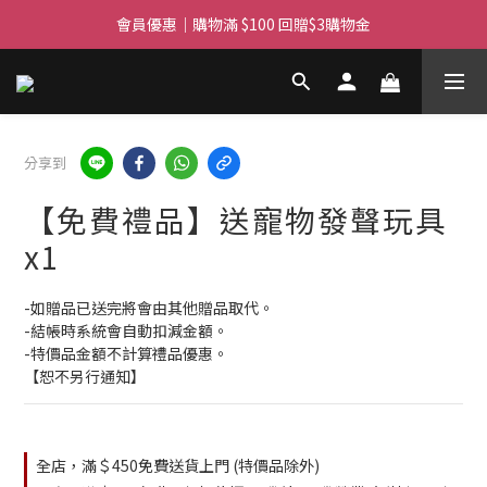
滿$450免費送貨上門 I 滿$350免運 順豐自取
會員優惠｜購物滿 $100 回贈$3購物金
滿$450免費送貨上門 I 滿$350免運 順豐自取
分享到
【免費禮品】送寵物發聲玩具
x1
-如贈品已送完將會由其他贈品取代。
-結帳時系統會自動扣減金額。
-特價品金額不計算禮品優惠。
【恕不另行通知】
全店，滿＄450免費送貨上門 (特價品除外)