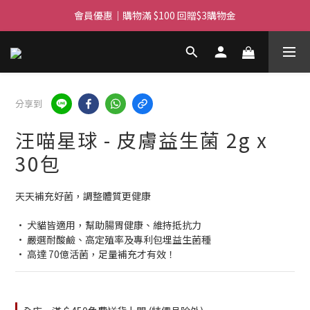
滿$450免費送貨上門 I 滿$350免運 順豐自取
會員優惠｜購物滿 $100 回贈$3購物金
滿$450免費送貨上門 I 滿$350免運 順豐自取
分享到
汪喵星球 - 皮膚益生菌 2g x
30包
天天補充好菌，調整體質更健康
• 犬貓皆適用，幫助腸胃健康、維持抵抗力
• 嚴選耐酸鹼、高定殖率及專利包埋益生菌種
• 高達 70億活菌，足量補充才有效！