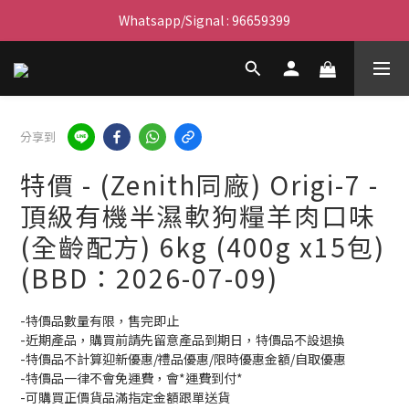
滿$450免費送貨上門 I 滿$350免運 順豐自取
Whatsapp/Signal : 96659399
會員優惠｜購物滿 $100 回贈$3購物金
滿$450免費送貨上門 I 滿$350免運 順豐自取
分享到
特價 - (Zenith同廠) Origi-7 -
頂級有機半濕軟狗糧羊肉口味
(全齡配方) 6kg (400g x15包)
(BBD：2026-07-09)
-特價品數量有限，售完即止
-近期產品，購買前請先留意產品到期日，特價品不設退換
-特價品不計算迎新優惠/禮品優惠/限時優惠金額/自取優惠
-特價品一律不會免運費，會*運費到付*
-可購買正價貨品滿指定金額跟單送貨