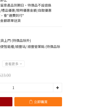
完即止
先留意產品到期日，特價品不設退換
/禮品優惠/限時優惠金額/自取優惠
，會*運費到付*
定金額跟單送貨
貨上門 (特價品除外)
便智能櫃/順豐站/ 順豐營業點 (特價品除
查看更多
23.00
立即購買