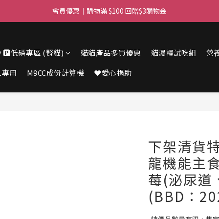
會員優惠｜購物滿 $100 回贈$3購物金
滿$450免費送貨上門 I 滿$350免運 順豐自取
滿$450免費送貨上門 I 滿$350免運 順豐自取
🔽🅿️低磷專區 (腎貓)
貓貓產品多買優惠
貓濕糧試吃組
營
人專用
M9CC成份計算機
❤️愛心捐助
下架清貨特價
龍機能主食罐
莓(泌尿道、
(BBD：202