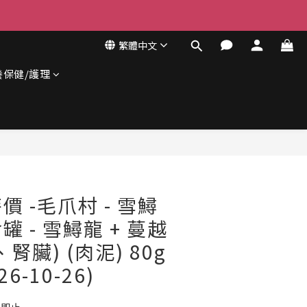
繁體中文
養保健/護理
立即購買
 -毛爪村 - 雪鱘
 - 雪鱘龍 + 蔓越
腎臟) (肉泥) 80g
6-10-26)