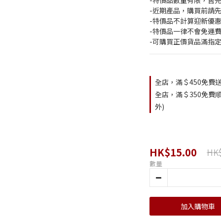
-特價品數量有限，售
-近期產品，購買前請
-特價品不計算迎新優惠
-特價品一律不會免運費
-可購買正價貨品滿指
全店，滿＄450免費送
全店，滿＄350免費順
外)
HK$15.00
HK$
數量
加入購物車