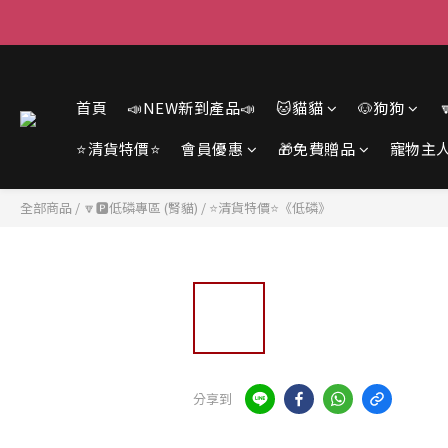
首頁
📣NEW新到產品📣
🐱貓貓
🐶狗狗
⭐清貨特價⭐
會員優惠
🎁免費贈品
寵物主
全部商品
/
🔽🅿️低磷專區 (腎貓)
/
⭐清貨特價⭐《低磷》
分享到