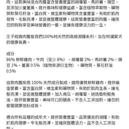
肉，這款美味混合肉醬富含營養豐富的胡蘿蔔、馬鈴薯、豌豆，
並添加少量薑黃，提升風味和健康益處。富含植物萃取物、礦物
質和葵花籽油，蛋白質、維生素和礦物質含量豐富，有助於肌肉
發育、毛髮亮澤，並促進整體健康。這款營養豐富的肉醬，確保
您的狗狗享受美味營養的一餐，並擁有健康活力的一生。
王子經典肉醬是我們100%純天然的高級濕糧系列，旨在呵護愛犬
的健康長壽。
成分
86% 新鮮雞肉，牛肉（至少 8%），胡蘿蔔 2%，馬鈴薯 2%，豌
豆 1%，薑黃 0.5%（植物來源衍生物），礦物質，葵花籽油
0.5%
這款肉醬採用 100% 天然成分製成，選用優質新鮮雞肉，提供最
佳營養。富含蛋白質、維生素和礦物質，有助於肌肉生長，讓毛
髮亮澤，並促進整體健康。加入南瓜、胡蘿蔔、迷迭香和鮭魚
油，提供營養豐富、美味可口的膳食，不含人工添加劑，讓您的
愛寵健康茁壯成長。
適合所有品種的成年犬，提供營養豐富、品質優良的濕糧，有助
於肌肉健康，令毛髮亮澤，並確保整體活力，且不含人工添加
劑。