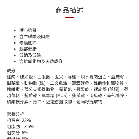
商品描述
護心強腎
含牛磺酸及肉鹼
修護關節
腦部健康
低鈉及低磷
含抗氧化物及天然成分
成分
雞肉、糙米飯、白米飯、玉米、鮮雞、脫水雞肉蛋白、亞麻籽、
甜菜漿、動物脂 (雞)、三文魚油、釀酒酵母、維他命和礦物質、
纖維素、蒲公英根提取物、蘿蔔乾、蘋果乾、螺旋藻 (藻類)、蔓
越莓乾、藍莓乾、單寡糖 (MOS)、菠菜乾、南瓜乾、葡萄糖胺、
硫酸軟骨素、青口、迷迭香提取物、葡萄籽提取物
營養分析
粗蛋白
23%
粗脂肪
13.5%
粗灰分
6%
粗纖維
5%