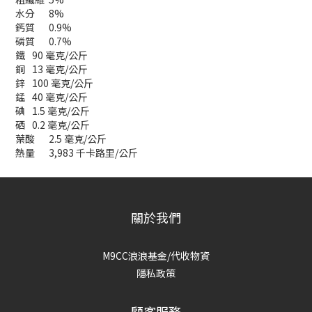
水分
8%
鈣質
0.9%
磷質
0.7%
鐵
90 毫克/公斤
銅
13 毫克/公斤
鋅
100 毫克/公斤
錳
40 毫克/公斤
碘
1.5 毫克/公斤
硒
0.2 毫克/公斤
葉酸
2.5 毫克/公斤
熱量
3,983 千卡路里/公斤
關於我們
M9CC浪浪基金/代收物資
隱私政策
顧客服務