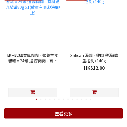
即日起購買厚肉肉 - 營養主食
Salican 湯罐 - 雞肉 雞湯(體
貓罐 x 24罐 送 厚肉肉 - 有料
重控制) 140g
湯肉貓罐80g x1(數量有限,送
HK$12.00
完即止)
查看更多